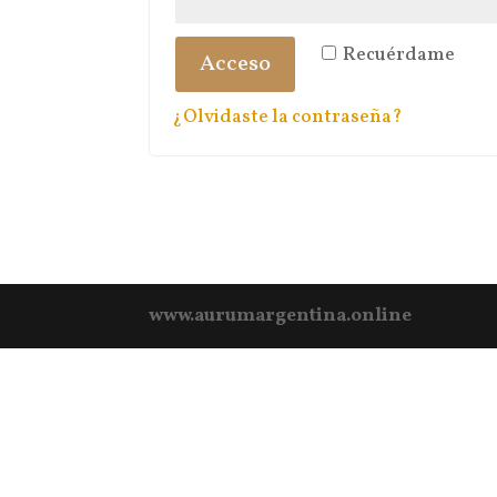
Recuérdame
Acceso
¿Olvidaste la contraseña?
www.aurumargentina.online