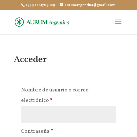
+54 9 11 6178 5029
aurumargentina@gmail.com
Acceder
Nombre de usuario o correo
Obligatorio
electrónico
*
Obligatorio
Contraseña
*