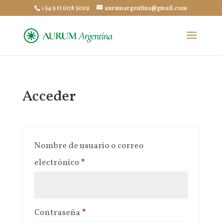
+54 9 11 6178 5029
aurumargentina@gmail.com
Acceder
Nombre de usuario o correo
Obligatorio
electrónico
*
Obligatorio
Contraseña
*