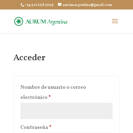
+54 9 11 6178 5029
aurumargentina@gmail.com
Acceder
Nombre de usuario o correo
Obligatorio
electrónico
*
Obligatorio
Contraseña
*