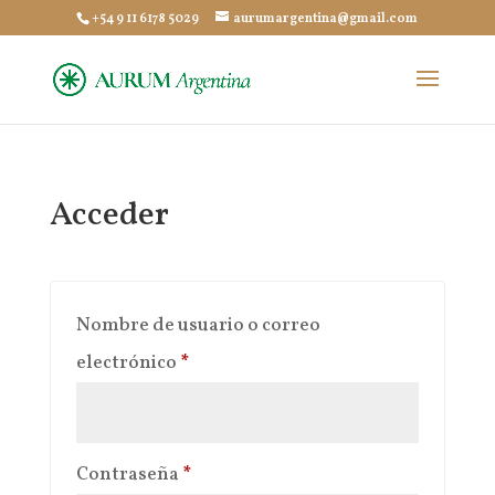
+54 9 11 6178 5029
aurumargentina@gmail.com
Acceder
Nombre de usuario o correo
Obligatorio
electrónico
*
Obligatorio
Contraseña
*