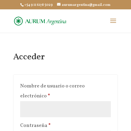
+54 9 11 6178 5029
aurumargentina@gmail.com
Acceder
Nombre de usuario o correo
Obligatorio
electrónico
*
Obligatorio
Contraseña
*