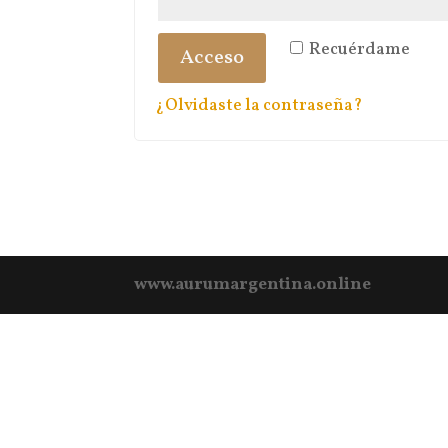
Recuérdame
Acceso
¿Olvidaste la contraseña?
www.aurumargentina.online