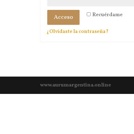
Recuérdame
Acceso
¿Olvidaste la contraseña?
www.aurumargentina.online