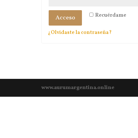
Recuérdame
Acceso
¿Olvidaste la contraseña?
www.aurumargentina.online