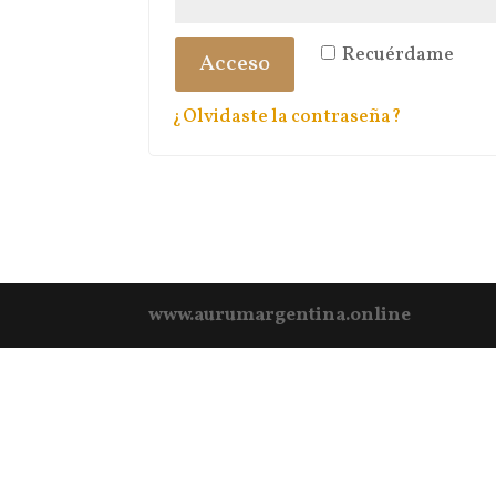
Recuérdame
Acceso
¿Olvidaste la contraseña?
www.aurumargentina.online