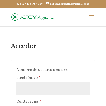
+54 9 11 6178 5029
aurumargentina@gmail.com
Acceder
Nombre de usuario o correo
Obligatorio
electrónico
*
Obligatorio
Contraseña
*