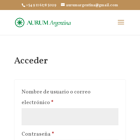
+54 9 11 6178 5029
aurumargentina@gmail.com
Acceder
Nombre de usuario o correo
Obligatorio
electrónico
*
Obligatorio
Contraseña
*