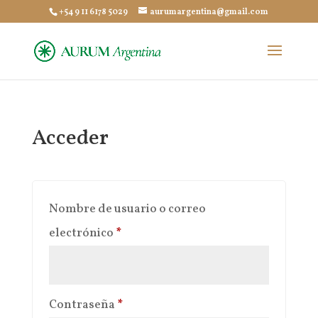
+54 9 11 6178 5029
aurumargentina@gmail.com
Acceder
Nombre de usuario o correo
Obligatorio
electrónico
*
Obligatorio
Contraseña
*