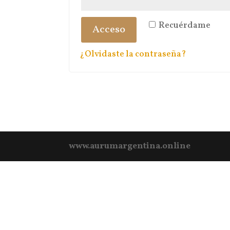
Recuérdame
Acceso
¿Olvidaste la contraseña?
www.aurumargentina.online