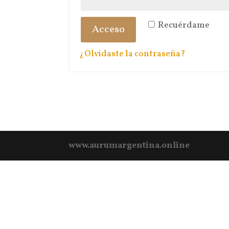
Recuérdame
Acceso
¿Olvidaste la contraseña?
www.aurumargentina.online