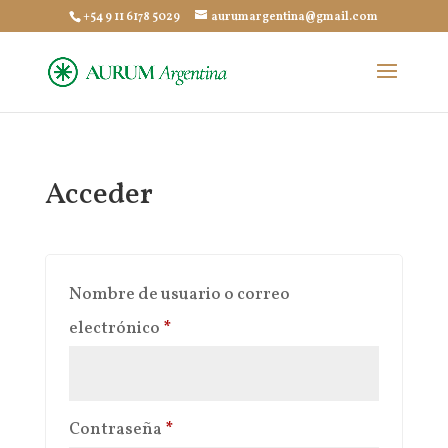
+54 9 11 6178 5029
aurumargentina@gmail.com
Acceder
Nombre de usuario o correo
Obligatorio
electrónico
*
Obligatorio
Contraseña
*