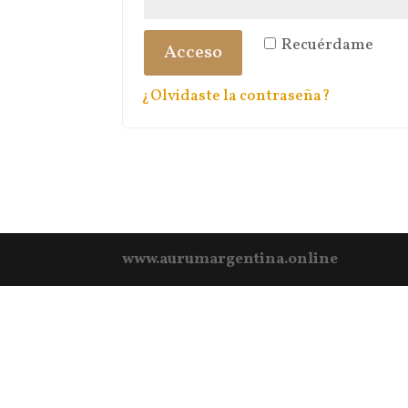
Recuérdame
Acceso
¿Olvidaste la contraseña?
www.aurumargentina.online