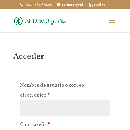
+54 9 11 6178 5029
aurumargentina@gmail.com
Acceder
Nombre de usuario o correo
Obligatorio
electrónico
*
Obligatorio
Contraseña
*