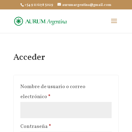
+54 9 11 6178 5029
aurumargentina@gmail.com
Acceder
Nombre de usuario o correo
Obligatorio
electrónico
*
Obligatorio
Contraseña
*