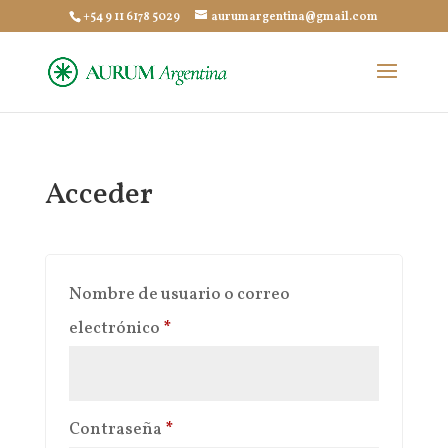
+54 9 11 6178 5029
aurumargentina@gmail.com
Acceder
Nombre de usuario o correo
Obligatorio
electrónico
*
Obligatorio
Contraseña
*