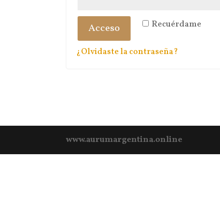
Recuérdame
Acceso
¿Olvidaste la contraseña?
www.aurumargentina.online