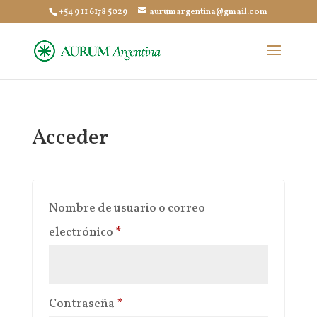
+54 9 11 6178 5029
aurumargentina@gmail.com
Acceder
Nombre de usuario o correo
Obligatorio
electrónico
*
Obligatorio
Contraseña
*