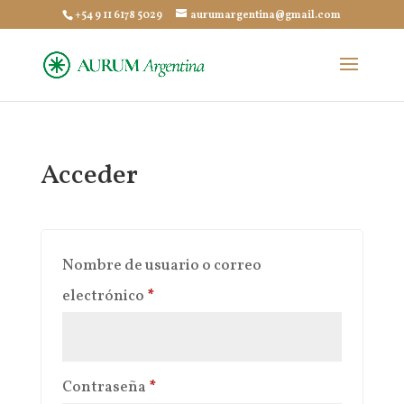
+54 9 11 6178 5029
aurumargentina@gmail.com
Acceder
Nombre de usuario o correo
Obligatorio
electrónico
*
Obligatorio
Contraseña
*