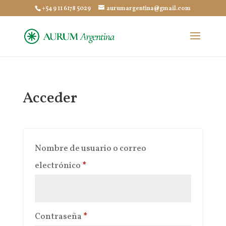
+54 9 11 6178 5029
aurumargentina@gmail.com
Acceder
Nombre de usuario o correo
Obligatorio
electrónico
*
Obligatorio
Contraseña
*