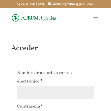
+54 9 11 6178 5029
aurumargentina@gmail.com
Acceder
Nombre de usuario o correo
Obligatorio
electrónico
*
Obligatorio
Contraseña
*