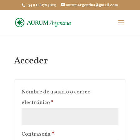
+54 9 11 6178 5029
aurumargentina@gmail.com
Acceder
Nombre de usuario o correo
Obligatorio
electrónico
*
Obligatorio
Contraseña
*