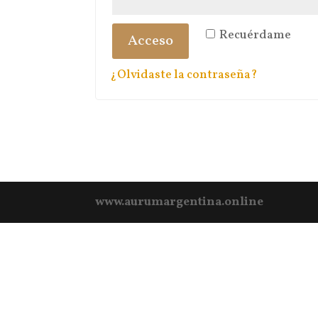
Recuérdame
Acceso
¿Olvidaste la contraseña?
www.aurumargentina.online