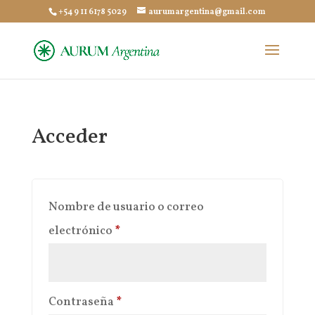
+54 9 11 6178 5029
aurumargentina@gmail.com
Acceder
Nombre de usuario o correo
Obligatorio
electrónico
*
Obligatorio
Contraseña
*