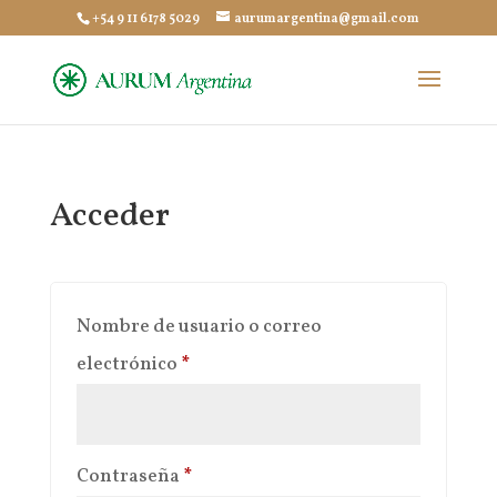
+54 9 11 6178 5029
aurumargentina@gmail.com
Acceder
Nombre de usuario o correo
Obligatorio
electrónico
*
Obligatorio
Contraseña
*