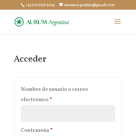
+54 9 11 6178 5029
aurumargentina@gmail.com
Acceder
Nombre de usuario o correo
Obligatorio
electrónico
*
Obligatorio
Contraseña
*