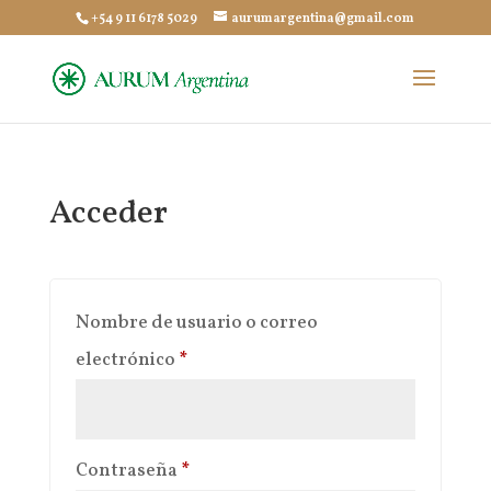
+54 9 11 6178 5029
aurumargentina@gmail.com
Acceder
Nombre de usuario o correo
Obligatorio
electrónico
*
Obligatorio
Contraseña
*