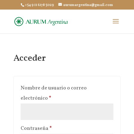
+54 9 11 6178 5029
aurumargentina@gmail.com
Acceder
Nombre de usuario o correo
Obligatorio
electrónico
*
Obligatorio
Contraseña
*