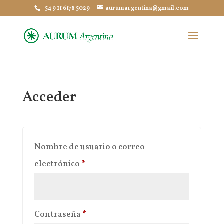
+54 9 11 6178 5029
aurumargentina@gmail.com
Acceder
Nombre de usuario o correo
Obligatorio
electrónico
*
Obligatorio
Contraseña
*