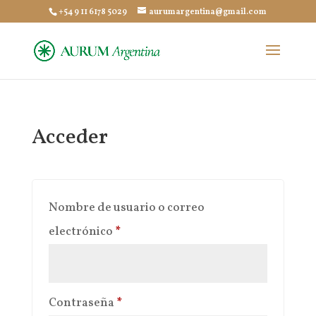
+54 9 11 6178 5029
aurumargentina@gmail.com
Acceder
Nombre de usuario o correo
Obligatorio
electrónico
*
Obligatorio
Contraseña
*