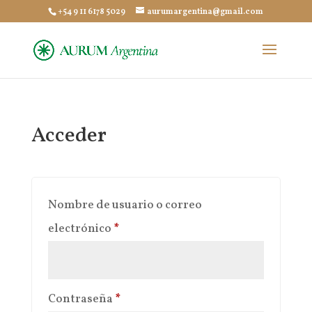
+54 9 11 6178 5029
aurumargentina@gmail.com
Acceder
Nombre de usuario o correo
Obligatorio
electrónico
*
Obligatorio
Contraseña
*