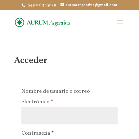
+54 9 11 6178 5029
aurumargentina@gmail.com
Acceder
Nombre de usuario o correo
Obligatorio
electrónico
*
Obligatorio
Contraseña
*