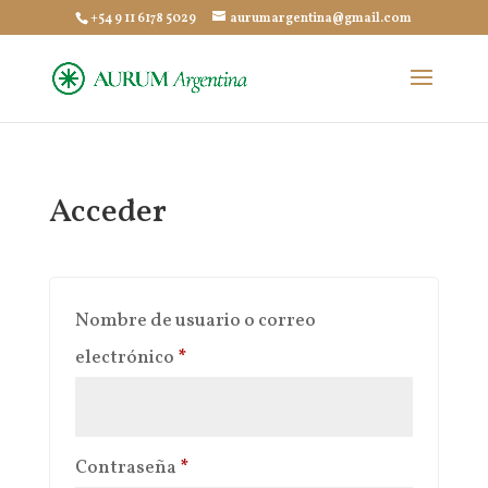
+54 9 11 6178 5029
aurumargentina@gmail.com
Acceder
Nombre de usuario o correo
Obligatorio
electrónico
*
Obligatorio
Contraseña
*