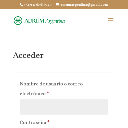
+54 9 11 6178 5029
aurumargentina@gmail.com
Acceder
Nombre de usuario o correo
Obligatorio
electrónico
*
Obligatorio
Contraseña
*