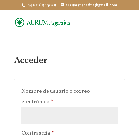
+54 9 11 6178 5029
aurumargentina@gmail.com
Acceder
Nombre de usuario o correo
Obligatorio
electrónico
*
Obligatorio
Contraseña
*