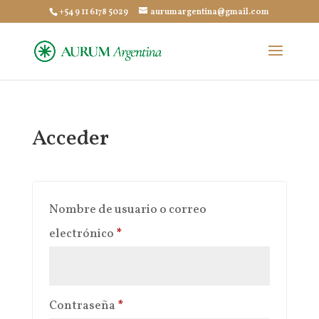
+54 9 11 6178 5029
aurumargentina@gmail.com
Acceder
Nombre de usuario o correo
Obligatorio
electrónico
*
Obligatorio
Contraseña
*