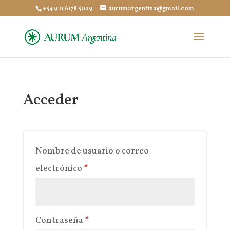
+54 9 11 6178 5029
aurumargentina@gmail.com
Acceder
Nombre de usuario o correo
Obligatorio
electrónico
*
Obligatorio
Contraseña
*