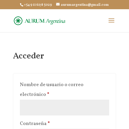
+54 9 11 6178 5029
aurumargentina@gmail.com
Acceder
Nombre de usuario o correo
Obligatorio
electrónico
*
Obligatorio
Contraseña
*