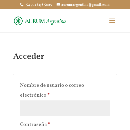
+54 9 11 6178 5029
aurumargentina@gmail.com
Acceder
Nombre de usuario o correo
Obligatorio
electrónico
*
Obligatorio
Contraseña
*