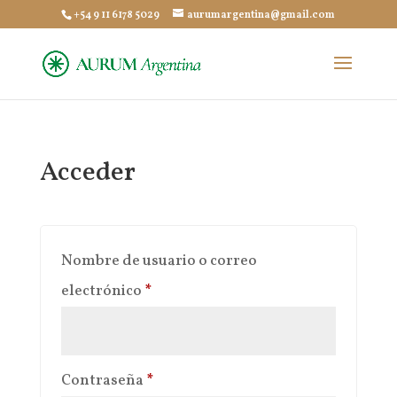
+54 9 11 6178 5029
aurumargentina@gmail.com
Acceder
Nombre de usuario o correo
Obligatorio
electrónico
*
Obligatorio
Contraseña
*