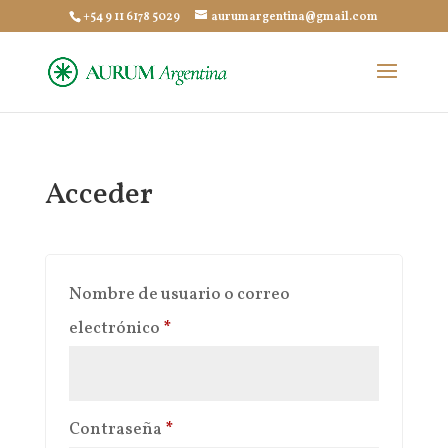
+54 9 11 6178 5029
aurumargentina@gmail.com
Acceder
Nombre de usuario o correo
Obligatorio
electrónico
*
Obligatorio
Contraseña
*