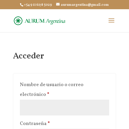
+54 9 11 6178 5029
aurumargentina@gmail.com
Acceder
Nombre de usuario o correo
Obligatorio
electrónico
*
Obligatorio
Contraseña
*