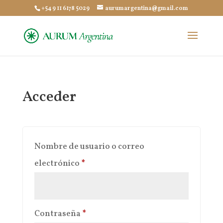
+54 9 11 6178 5029
aurumargentina@gmail.com
Acceder
Nombre de usuario o correo
Obligatorio
electrónico
*
Obligatorio
Contraseña
*