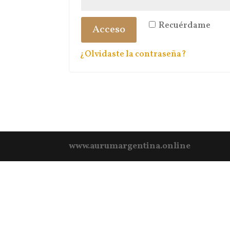
Recuérdame
Acceso
¿Olvidaste la contraseña?
www.aurumargentina.online