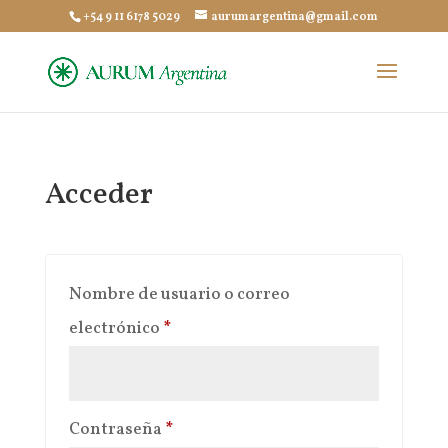
+54 9 11 6178 5029
aurumargentina@gmail.com
Acceder
Nombre de usuario o correo
Obligatorio
electrónico
*
Obligatorio
Contraseña
*