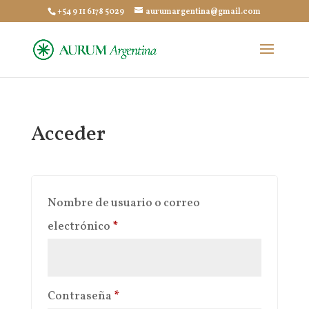
+54 9 11 6178 5029
aurumargentina@gmail.com
Acceder
Nombre de usuario o correo
Obligatorio
electrónico
*
Obligatorio
Contraseña
*